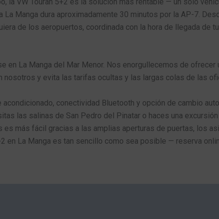
o, la VW Touran 5+2 es la solución más rentable — un solo vehícu
sta La Manga dura aproximadamente 30 minutos por la AP-7. Desde
iera de los aeropuertos, coordinada con la hora de llegada de tu
se en La Manga del Mar Menor. Nos enorgullecemos de ofrecer un
osotros y evita las tarifas ocultas y las largas colas de las ofi
 acondicionado, conectividad Bluetooth y opción de cambio autom
itas las salinas de San Pedro del Pinatar o haces una excursión 
 es más fácil gracias a las amplias aperturas de puertas, los as
5+2 en La Manga es tan sencillo como sea posible — reserva onlin